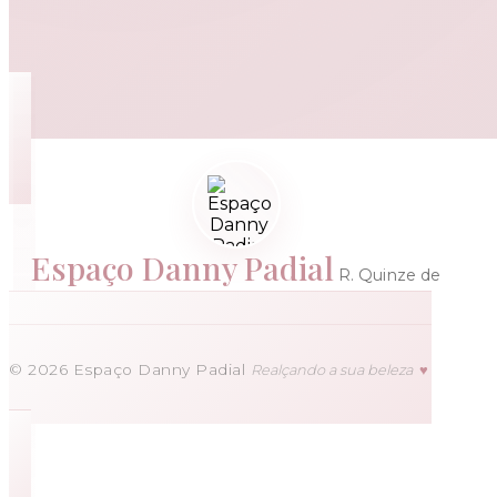
Espaço Danny Padial
R. Quinze de
Novembro, 719 - Centro
Agudos - SP, 17120-000
©
2026
Espaço Danny Padial
Realçando a sua beleza
♥