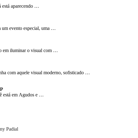
já está aparecendo …
m um evento especial, uma …
o em iluminar o visual com …
nha com aquele visual moderno, sofisticado …
SP
cê está em Agudos e …
ny Padial