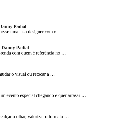
 Danny Padial
ne-se uma lash designer com o …
o Danny Padial
prenda com quem é referência no …
udar o visual ou retocar a …
um evento especial chegando e quer arrasar …
alçar o olhar, valorizar o formato …