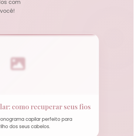
ados com
 você!
ar: como recuperar seus fios
onograma capilar perfeito para
ilho dos seus cabelos.